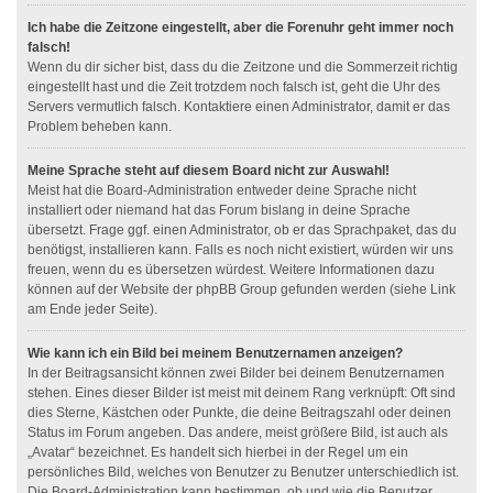
Ich habe die Zeitzone eingestellt, aber die Forenuhr geht immer noch
falsch!
Wenn du dir sicher bist, dass du die Zeitzone und die Sommerzeit richtig
eingestellt hast und die Zeit trotzdem noch falsch ist, geht die Uhr des
Servers vermutlich falsch. Kontaktiere einen Administrator, damit er das
Problem beheben kann.
Meine Sprache steht auf diesem Board nicht zur Auswahl!
Meist hat die Board-Administration entweder deine Sprache nicht
installiert oder niemand hat das Forum bislang in deine Sprache
übersetzt. Frage ggf. einen Administrator, ob er das Sprachpaket, das du
benötigst, installieren kann. Falls es noch nicht existiert, würden wir uns
freuen, wenn du es übersetzen würdest. Weitere Informationen dazu
können auf der Website der phpBB Group gefunden werden (siehe Link
am Ende jeder Seite).
Wie kann ich ein Bild bei meinem Benutzernamen anzeigen?
In der Beitragsansicht können zwei Bilder bei deinem Benutzernamen
stehen. Eines dieser Bilder ist meist mit deinem Rang verknüpft: Oft sind
dies Sterne, Kästchen oder Punkte, die deine Beitragszahl oder deinen
Status im Forum angeben. Das andere, meist größere Bild, ist auch als
„Avatar“ bezeichnet. Es handelt sich hierbei in der Regel um ein
persönliches Bild, welches von Benutzer zu Benutzer unterschiedlich ist.
Die Board-Administration kann bestimmen, ob und wie die Benutzer