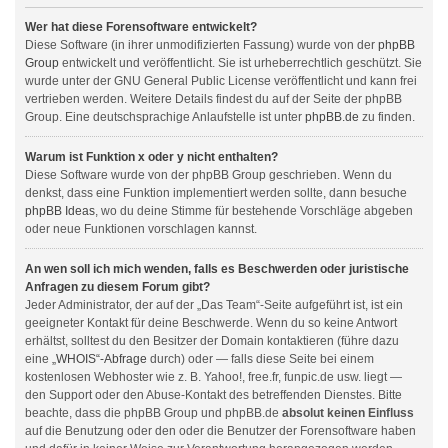
Wer hat diese Forensoftware entwickelt?
Diese Software (in ihrer unmodifizierten Fassung) wurde von der
phpBB
Group
entwickelt und veröffentlicht. Sie ist urheberrechtlich geschützt. Sie
wurde unter der GNU General Public License veröffentlicht und kann frei
vertrieben werden. Weitere Details findest du auf der Seite der phpBB
Group. Eine deutschsprachige Anlaufstelle ist unter
phpBB.de
zu finden.
Warum ist Funktion x oder y nicht enthalten?
Diese Software wurde von der phpBB Group geschrieben. Wenn du
denkst, dass eine Funktion implementiert werden sollte, dann besuche
phpBB Ideas
, wo du deine Stimme für bestehende Vorschläge abgeben
oder neue Funktionen vorschlagen kannst.
An wen soll ich mich wenden, falls es Beschwerden oder juristische
Anfragen zu diesem Forum gibt?
Jeder Administrator, der auf der „Das Team“-Seite aufgeführt ist, ist ein
geeigneter Kontakt für deine Beschwerde. Wenn du so keine Antwort
erhältst, solltest du den Besitzer der Domain kontaktieren (führe dazu
eine
„WHOIS“-Abfrage
durch) oder — falls diese Seite bei einem
kostenlosen Webhoster wie z. B. Yahoo!, free.fr, funpic.de usw. liegt —
den Support oder den Abuse-Kontakt des betreffenden Dienstes. Bitte
beachte, dass die phpBB Group und phpBB.de
absolut keinen Einfluss
auf die Benutzung oder den oder die Benutzer der Forensoftware haben