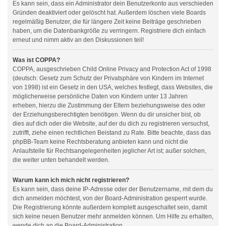
Es kann sein, dass ein Administrator dein Benutzerkonto aus verschieden
Gründen deaktiviert oder gelöscht hat. Außerdem löschen viele Boards
regelmäßig Benutzer, die für längere Zeit keine Beiträge geschrieben
haben, um die Datenbankgröße zu verringern. Registriere dich einfach
erneut und nimm aktiv an den Diskussionen teil!
Was ist COPPA?
COPPA, ausgeschrieben Child Online Privacy and Protection Act of 1998
(deutsch: Gesetz zum Schutz der Privatsphäre von Kindern im Internet
von 1998) ist ein Gesetz in den USA, welches festlegt, dass Websites, die
möglicherweise persönliche Daten von Kindern unter 13 Jahren
erheben, hierzu die Zustimmung der Eltern beziehungsweise des oder
der Erziehungsberechtigten benötigen. Wenn du dir unsicher bist, ob
dies auf dich oder die Website, auf der du dich zu registrieren versuchst,
zutrifft, ziehe einen rechtlichen Beistand zu Rate. Bitte beachte, dass das
phpBB-Team keine Rechtsberatung anbieten kann und nicht die
Anlaufstelle für Rechtsangelegenheiten jeglicher Art ist; außer solchen,
die weiter unten behandelt werden.
Warum kann ich mich nicht registrieren?
Es kann sein, dass deine IP-Adresse oder der Benutzername, mit dem du
dich anmelden möchtest, von der Board-Administration gesperrt wurde.
Die Registrierung könnte außerdem komplett ausgeschaltet sein, damit
sich keine neuen Benutzer mehr anmelden können. Um Hilfe zu erhalten,
wende dich an die Board-Administration.