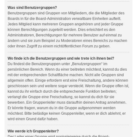
Was sind Benutzergruppen?
Benutzergruppen sind Gruppen von Mitgliedern, die die Mitglieder des
Boards in für die Board-Administration verwaltbare Einheiten aufteilt.
Jedes Mitglied kann mehreren Gruppen angehören und jeder Gruppe
können Berechtigungen zugeteilt werden. Dies erleichtert es den
Administratoren, Berechtigungen für mehrere Benutzer auf einmal zu
ändern und sie zum Beispiel zu Moderatoren eines Bereichs zu machen
oder ihnen Zugriff zu einem nichtöffentlichen Forum zu geben.
Wo finde ich die Benutzergruppen und wie trete ich ihnen bei?
Du findest die Benutzergruppen unter „Benutzergruppen“ im
persönlichen Bereich. Wenn du einer beitreten möchtest, kannst du dies
mit der entsprechenden Schaltfläche machen. Nicht alle Gruppen sind
allgemein offen. Einige erfordern erst eine Freischaltung, andere können
geschlossen sein und weitere sogar versteckt. Wenn die Gruppe offen ist,
kannst du ihr einfach durch die entsprechende Funktion beitreten;
verlangt die Gruppe eine Freischaltung, so kannst du dich für sie
bewerben. Ein Gruppenleiter muss daraufhin deinen Antrag annehmen.
Er könnte fragen, warum du in die Gruppe aufgenommen werden
möchtest. Bitte belästige keinen Gruppenleiter, wenn er dich ablehnt, er
wird einen Grund dafür haben.
Wie werde ich Gruppenleiter?
Der Leiter einer Gruppe wird normalerweise durch die Board-