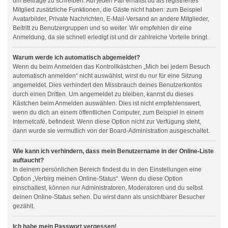
um Beiträge zu schreiben. Auf jeden Fall erhältst du als registriertes
Mitglied zusätzliche Funktionen, die Gäste nicht haben: zum Beispiel
Avatarbilder, Private Nachrichten, E-Mail-Versand an andere Mitglieder,
Beitritt zu Benutzergruppen und so weiter. Wir empfehlen dir eine
Anmeldung, da sie schnell erledigt ist und dir zahlreiche Vorteile bringt.
Warum werde ich automatisch abgemeldet?
Wenn du beim Anmelden das Kontrollkästchen „Mich bei jedem Besuch
automatisch anmelden“ nicht auswählst, wirst du nur für eine Sitzung
angemeldet. Dies verhindert den Missbrauch deines Benutzerkontos
durch einen Dritten. Um angemeldet zu bleiben, kannst du dieses
Kästchen beim Anmelden auswählen. Dies ist nicht empfehlenswert,
wenn du dich an einem öffentlichen Computer, zum Beispiel in einem
Internetcafé, befindest. Wenn diese Option nicht zur Verfügung steht,
dann wurde sie vermutlich von der Board-Administration ausgeschaltet.
Wie kann ich verhindern, dass mein Benutzername in der Online-Liste
auftaucht?
In deinem persönlichen Bereich findest du in den Einstellungen eine
Option „Verbirg meinen Online-Status“. Wenn du diese Option
einschaltest, können nur Administratoren, Moderatoren und du selbst
deinen Online-Status sehen. Du wirst dann als unsichtbarer Besucher
gezählt.
Ich habe mein Passwort vergessen!