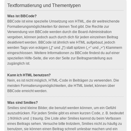
Textformatierung und Thementypen
Was ist BBCode?
BBCode ist eine spezielle Umsetzung von HTML, die dir weitreichende
Formatierungsmöglichkeiten für deinen Text gibt. Die Rechte zur
Verwendung von BBCode werden durch die Board-Administration
vergeben, können jedoch auch durch dich für jeden einzelnen Beitrag
deaktiviert werden. BBCode ist ähnlich wie HTML aufgebaut, jedoch
werden Tags von eckigen („[“ und „]“) statt spitzen („<“ und „>“) Klammern
eingeschlossen. Weitere Informationen zu BBCode findest du auf einer
speziellen Hilfe-Seite, die von der Seite zur Beitragserstellung aus
zugänglich ist.
Kann ich HTML benutzen?
Nein, es ist nicht möglich, HTML-Code in Beiträgen zu verwenden. Die
meisten Formatierungsmöglichkeiten, die HTML bietet, können über
BBCode erreicht werden.
Was sind Smilies?
Smilies sind kleine Bilder, die benutzt werden können, um ein Gefühl
auszudrücken. Für jeden Smilie gibt es einen kurzen Code, z. B. bedeutet
:) fröhlich und :( traurig. Die Liste aller Smilies kannst du beim Verfassen
eines Beitrags sehen. Versuche bitte trotzdem, Smilies nicht zu häufig zu
benutzen, sie können einen Beitrag schnell unlesbar machen und ein