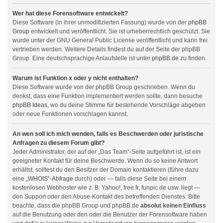
Wer hat diese Forensoftware entwickelt?
Diese Software (in ihrer unmodifizierten Fassung) wurde von der
phpBB
Group
entwickelt und veröffentlicht. Sie ist urheberrechtlich geschützt. Sie
wurde unter der GNU General Public License veröffentlicht und kann frei
vertrieben werden. Weitere Details findest du auf der Seite der phpBB
Group. Eine deutschsprachige Anlaufstelle ist unter
phpBB.de
zu finden.
Warum ist Funktion x oder y nicht enthalten?
Diese Software wurde von der phpBB Group geschrieben. Wenn du
denkst, dass eine Funktion implementiert werden sollte, dann besuche
phpBB Ideas
, wo du deine Stimme für bestehende Vorschläge abgeben
oder neue Funktionen vorschlagen kannst.
An wen soll ich mich wenden, falls es Beschwerden oder juristische
Anfragen zu diesem Forum gibt?
Jeder Administrator, der auf der „Das Team“-Seite aufgeführt ist, ist ein
geeigneter Kontakt für deine Beschwerde. Wenn du so keine Antwort
erhältst, solltest du den Besitzer der Domain kontaktieren (führe dazu
eine
„WHOIS“-Abfrage
durch) oder — falls diese Seite bei einem
kostenlosen Webhoster wie z. B. Yahoo!, free.fr, funpic.de usw. liegt —
den Support oder den Abuse-Kontakt des betreffenden Dienstes. Bitte
beachte, dass die phpBB Group und phpBB.de
absolut keinen Einfluss
auf die Benutzung oder den oder die Benutzer der Forensoftware haben