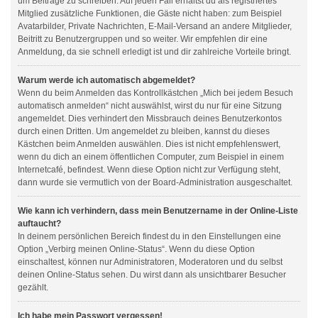
um Beiträge zu schreiben. Auf jeden Fall erhältst du als registriertes
Mitglied zusätzliche Funktionen, die Gäste nicht haben: zum Beispiel
Avatarbilder, Private Nachrichten, E-Mail-Versand an andere Mitglieder,
Beitritt zu Benutzergruppen und so weiter. Wir empfehlen dir eine
Anmeldung, da sie schnell erledigt ist und dir zahlreiche Vorteile bringt.
Warum werde ich automatisch abgemeldet?
Wenn du beim Anmelden das Kontrollkästchen „Mich bei jedem Besuch
automatisch anmelden“ nicht auswählst, wirst du nur für eine Sitzung
angemeldet. Dies verhindert den Missbrauch deines Benutzerkontos
durch einen Dritten. Um angemeldet zu bleiben, kannst du dieses
Kästchen beim Anmelden auswählen. Dies ist nicht empfehlenswert,
wenn du dich an einem öffentlichen Computer, zum Beispiel in einem
Internetcafé, befindest. Wenn diese Option nicht zur Verfügung steht,
dann wurde sie vermutlich von der Board-Administration ausgeschaltet.
Wie kann ich verhindern, dass mein Benutzername in der Online-Liste
auftaucht?
In deinem persönlichen Bereich findest du in den Einstellungen eine
Option „Verbirg meinen Online-Status“. Wenn du diese Option
einschaltest, können nur Administratoren, Moderatoren und du selbst
deinen Online-Status sehen. Du wirst dann als unsichtbarer Besucher
gezählt.
Ich habe mein Passwort vergessen!