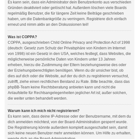
Es kann sein, dass ein Administrator dein Benutzerkonto aus verschieden
Gründen deaktiviert oder gelöscht hat. Außerdem löschen viele Boards
regelmäßig Benutzer, die für längere Zeit keine Beiträge geschrieben
haben, um die Datenbankgröße zu verringern. Registriere dich einfach
erneut und nimm aktiv an den Diskussionen teil!
Was ist COPPA?
COPPA, ausgeschrieben Child Online Privacy and Protection Act of 1998
(deutsch: Gesetz zum Schutz der Privatsphäre von Kindern im Internet
von 1998) ist ein Gesetz in den USA, welches festlegt, dass Websites, die
möglicherweise persönliche Daten von Kindern unter 13 Jahren
erheben, hierzu die Zustimmung der Eltern beziehungsweise des oder
der Erziehungsberechtigten benötigen. Wenn du dir unsicher bist, ob
dies auf dich oder die Website, auf der du dich zu registrieren versuchst,
zutrifft, ziehe einen rechtlichen Beistand zu Rate. Bitte beachte, dass das
phpBB-Team keine Rechtsberatung anbieten kann und nicht die
Anlaufstelle für Rechtsangelegenheiten jeglicher Art ist; außer solchen,
die weiter unten behandelt werden.
Warum kann ich mich nicht registrieren?
Es kann sein, dass deine IP-Adresse oder der Benutzername, mit dem du
dich anmelden möchtest, von der Board-Administration gesperrt wurde.
Die Registrierung könnte außerdem komplett ausgeschaltet sein, damit
sich keine neuen Benutzer mehr anmelden können. Um Hilfe zu erhalten,
wende dich an die Board-Administration.