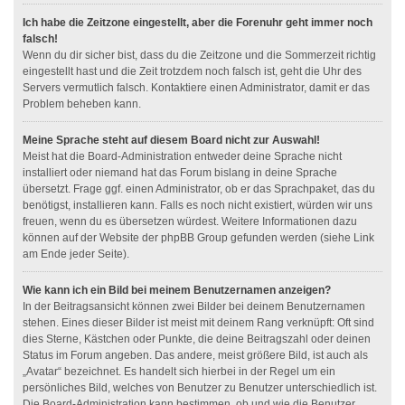
Ich habe die Zeitzone eingestellt, aber die Forenuhr geht immer noch
falsch!
Wenn du dir sicher bist, dass du die Zeitzone und die Sommerzeit richtig
eingestellt hast und die Zeit trotzdem noch falsch ist, geht die Uhr des
Servers vermutlich falsch. Kontaktiere einen Administrator, damit er das
Problem beheben kann.
Meine Sprache steht auf diesem Board nicht zur Auswahl!
Meist hat die Board-Administration entweder deine Sprache nicht
installiert oder niemand hat das Forum bislang in deine Sprache
übersetzt. Frage ggf. einen Administrator, ob er das Sprachpaket, das du
benötigst, installieren kann. Falls es noch nicht existiert, würden wir uns
freuen, wenn du es übersetzen würdest. Weitere Informationen dazu
können auf der Website der phpBB Group gefunden werden (siehe Link
am Ende jeder Seite).
Wie kann ich ein Bild bei meinem Benutzernamen anzeigen?
In der Beitragsansicht können zwei Bilder bei deinem Benutzernamen
stehen. Eines dieser Bilder ist meist mit deinem Rang verknüpft: Oft sind
dies Sterne, Kästchen oder Punkte, die deine Beitragszahl oder deinen
Status im Forum angeben. Das andere, meist größere Bild, ist auch als
„Avatar“ bezeichnet. Es handelt sich hierbei in der Regel um ein
persönliches Bild, welches von Benutzer zu Benutzer unterschiedlich ist.
Die Board-Administration kann bestimmen, ob und wie die Benutzer