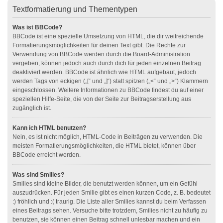
Textformatierung und Thementypen
Was ist BBCode?
BBCode ist eine spezielle Umsetzung von HTML, die dir weitreichende
Formatierungsmöglichkeiten für deinen Text gibt. Die Rechte zur
Verwendung von BBCode werden durch die Board-Administration
vergeben, können jedoch auch durch dich für jeden einzelnen Beitrag
deaktiviert werden. BBCode ist ähnlich wie HTML aufgebaut, jedoch
werden Tags von eckigen („[“ und „]“) statt spitzen („<“ und „>“) Klammern
eingeschlossen. Weitere Informationen zu BBCode findest du auf einer
speziellen Hilfe-Seite, die von der Seite zur Beitragserstellung aus
zugänglich ist.
Kann ich HTML benutzen?
Nein, es ist nicht möglich, HTML-Code in Beiträgen zu verwenden. Die
meisten Formatierungsmöglichkeiten, die HTML bietet, können über
BBCode erreicht werden.
Was sind Smilies?
Smilies sind kleine Bilder, die benutzt werden können, um ein Gefühl
auszudrücken. Für jeden Smilie gibt es einen kurzen Code, z. B. bedeutet
:) fröhlich und :( traurig. Die Liste aller Smilies kannst du beim Verfassen
eines Beitrags sehen. Versuche bitte trotzdem, Smilies nicht zu häufig zu
benutzen, sie können einen Beitrag schnell unlesbar machen und ein