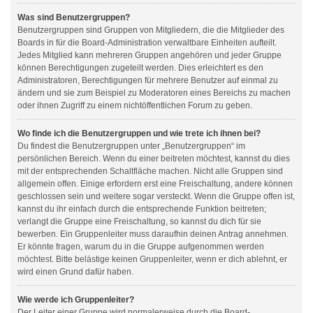
Was sind Benutzergruppen?
Benutzergruppen sind Gruppen von Mitgliedern, die die Mitglieder des
Boards in für die Board-Administration verwaltbare Einheiten aufteilt.
Jedes Mitglied kann mehreren Gruppen angehören und jeder Gruppe
können Berechtigungen zugeteilt werden. Dies erleichtert es den
Administratoren, Berechtigungen für mehrere Benutzer auf einmal zu
ändern und sie zum Beispiel zu Moderatoren eines Bereichs zu machen
oder ihnen Zugriff zu einem nichtöffentlichen Forum zu geben.
Wo finde ich die Benutzergruppen und wie trete ich ihnen bei?
Du findest die Benutzergruppen unter „Benutzergruppen“ im
persönlichen Bereich. Wenn du einer beitreten möchtest, kannst du dies
mit der entsprechenden Schaltfläche machen. Nicht alle Gruppen sind
allgemein offen. Einige erfordern erst eine Freischaltung, andere können
geschlossen sein und weitere sogar versteckt. Wenn die Gruppe offen ist,
kannst du ihr einfach durch die entsprechende Funktion beitreten;
verlangt die Gruppe eine Freischaltung, so kannst du dich für sie
bewerben. Ein Gruppenleiter muss daraufhin deinen Antrag annehmen.
Er könnte fragen, warum du in die Gruppe aufgenommen werden
möchtest. Bitte belästige keinen Gruppenleiter, wenn er dich ablehnt, er
wird einen Grund dafür haben.
Wie werde ich Gruppenleiter?
Der Leiter einer Gruppe wird normalerweise durch die Board-