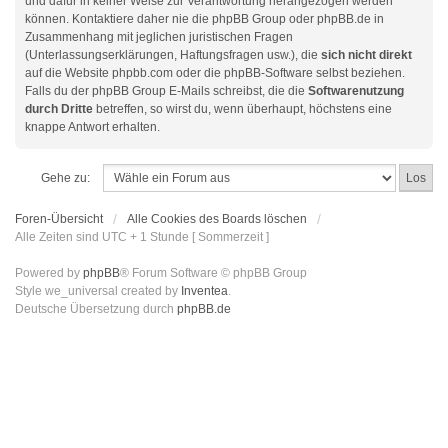
und dafür in keiner Weise zur Verantwortung herangezogen werden
können. Kontaktiere daher nie die phpBB Group oder phpBB.de in
Zusammenhang mit jeglichen juristischen Fragen
(Unterlassungserklärungen, Haftungsfragen usw.), die
sich nicht direkt
auf die Website phpbb.com oder die phpBB-Software selbst beziehen.
Falls du der phpBB Group E-Mails schreibst, die die
Softwarenutzung
durch Dritte
betreffen, so wirst du, wenn überhaupt, höchstens eine
knappe Antwort erhalten.
Gehe zu:
Foren-Übersicht
Alle Cookies des Boards löschen
Alle Zeiten sind UTC + 1 Stunde [ Sommerzeit ]
Powered by
phpBB
® Forum Software © phpBB Group
Style we_universal created by
Inventea
.
Deutsche Übersetzung durch
phpBB.de