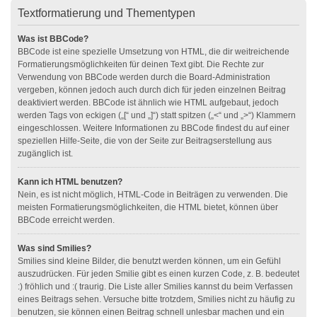
Textformatierung und Thementypen
Was ist BBCode?
BBCode ist eine spezielle Umsetzung von HTML, die dir weitreichende
Formatierungsmöglichkeiten für deinen Text gibt. Die Rechte zur
Verwendung von BBCode werden durch die Board-Administration
vergeben, können jedoch auch durch dich für jeden einzelnen Beitrag
deaktiviert werden. BBCode ist ähnlich wie HTML aufgebaut, jedoch
werden Tags von eckigen („[“ und „]“) statt spitzen („<“ und „>“) Klammern
eingeschlossen. Weitere Informationen zu BBCode findest du auf einer
speziellen Hilfe-Seite, die von der Seite zur Beitragserstellung aus
zugänglich ist.
Kann ich HTML benutzen?
Nein, es ist nicht möglich, HTML-Code in Beiträgen zu verwenden. Die
meisten Formatierungsmöglichkeiten, die HTML bietet, können über
BBCode erreicht werden.
Was sind Smilies?
Smilies sind kleine Bilder, die benutzt werden können, um ein Gefühl
auszudrücken. Für jeden Smilie gibt es einen kurzen Code, z. B. bedeutet
:) fröhlich und :( traurig. Die Liste aller Smilies kannst du beim Verfassen
eines Beitrags sehen. Versuche bitte trotzdem, Smilies nicht zu häufig zu
benutzen, sie können einen Beitrag schnell unlesbar machen und ein