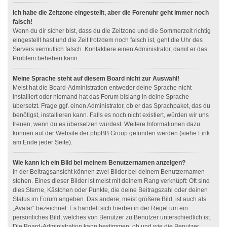
Ich habe die Zeitzone eingestellt, aber die Forenuhr geht immer noch
falsch!
Wenn du dir sicher bist, dass du die Zeitzone und die Sommerzeit richtig
eingestellt hast und die Zeit trotzdem noch falsch ist, geht die Uhr des
Servers vermutlich falsch. Kontaktiere einen Administrator, damit er das
Problem beheben kann.
Meine Sprache steht auf diesem Board nicht zur Auswahl!
Meist hat die Board-Administration entweder deine Sprache nicht
installiert oder niemand hat das Forum bislang in deine Sprache
übersetzt. Frage ggf. einen Administrator, ob er das Sprachpaket, das du
benötigst, installieren kann. Falls es noch nicht existiert, würden wir uns
freuen, wenn du es übersetzen würdest. Weitere Informationen dazu
können auf der Website der phpBB Group gefunden werden (siehe Link
am Ende jeder Seite).
Wie kann ich ein Bild bei meinem Benutzernamen anzeigen?
In der Beitragsansicht können zwei Bilder bei deinem Benutzernamen
stehen. Eines dieser Bilder ist meist mit deinem Rang verknüpft: Oft sind
dies Sterne, Kästchen oder Punkte, die deine Beitragszahl oder deinen
Status im Forum angeben. Das andere, meist größere Bild, ist auch als
„Avatar“ bezeichnet. Es handelt sich hierbei in der Regel um ein
persönliches Bild, welches von Benutzer zu Benutzer unterschiedlich ist.
Die Board-Administration kann bestimmen, ob und wie die Benutzer