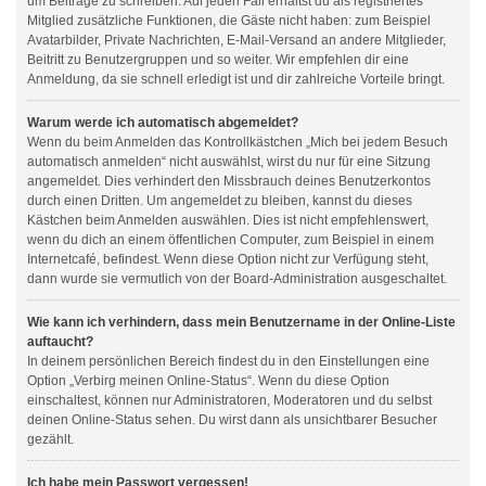
um Beiträge zu schreiben. Auf jeden Fall erhältst du als registriertes
Mitglied zusätzliche Funktionen, die Gäste nicht haben: zum Beispiel
Avatarbilder, Private Nachrichten, E-Mail-Versand an andere Mitglieder,
Beitritt zu Benutzergruppen und so weiter. Wir empfehlen dir eine
Anmeldung, da sie schnell erledigt ist und dir zahlreiche Vorteile bringt.
Warum werde ich automatisch abgemeldet?
Wenn du beim Anmelden das Kontrollkästchen „Mich bei jedem Besuch
automatisch anmelden“ nicht auswählst, wirst du nur für eine Sitzung
angemeldet. Dies verhindert den Missbrauch deines Benutzerkontos
durch einen Dritten. Um angemeldet zu bleiben, kannst du dieses
Kästchen beim Anmelden auswählen. Dies ist nicht empfehlenswert,
wenn du dich an einem öffentlichen Computer, zum Beispiel in einem
Internetcafé, befindest. Wenn diese Option nicht zur Verfügung steht,
dann wurde sie vermutlich von der Board-Administration ausgeschaltet.
Wie kann ich verhindern, dass mein Benutzername in der Online-Liste
auftaucht?
In deinem persönlichen Bereich findest du in den Einstellungen eine
Option „Verbirg meinen Online-Status“. Wenn du diese Option
einschaltest, können nur Administratoren, Moderatoren und du selbst
deinen Online-Status sehen. Du wirst dann als unsichtbarer Besucher
gezählt.
Ich habe mein Passwort vergessen!