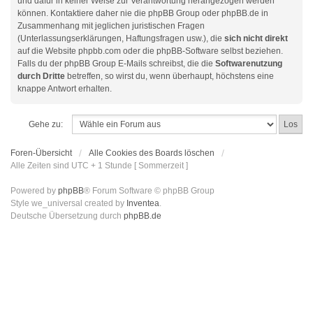
und dafür in keiner Weise zur Verantwortung herangezogen werden
können. Kontaktiere daher nie die phpBB Group oder phpBB.de in
Zusammenhang mit jeglichen juristischen Fragen
(Unterlassungserklärungen, Haftungsfragen usw.), die
sich nicht direkt
auf die Website phpbb.com oder die phpBB-Software selbst beziehen.
Falls du der phpBB Group E-Mails schreibst, die die
Softwarenutzung
durch Dritte
betreffen, so wirst du, wenn überhaupt, höchstens eine
knappe Antwort erhalten.
Gehe zu:
Foren-Übersicht
Alle Cookies des Boards löschen
Alle Zeiten sind UTC + 1 Stunde [ Sommerzeit ]
Powered by
phpBB
® Forum Software © phpBB Group
Style we_universal created by
Inventea
.
Deutsche Übersetzung durch
phpBB.de