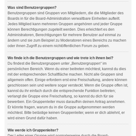
Was sind Benutzergruppen?
Benutzergruppen sind Gruppen von Mitgliedern, die die Mitglieder des
Boards in für die Board-Administration verwaltbare Einheiten aufteilt.
Jedes Mitglied kann mehreren Gruppen angehören und jeder Gruppe
können Berechtigungen zugeteilt werden. Dies erleichtert es den
Administratoren, Berechtigungen für mehrere Benutzer auf einmal zu
ändern und sie zum Beispiel zu Moderatoren eines Bereichs zu machen
oder ihnen Zugriff zu einem nichtöffentlichen Forum zu geben.
Wo finde ich die Benutzergruppen und wie trete ich ihnen bei?
Du findest die Benutzergruppen unter „Benutzergruppen“ im
persönlichen Bereich. Wenn du einer beitreten möchtest, kannst du dies
mit der entsprechenden Schaltfläche machen. Nicht alle Gruppen sind
allgemein offen. Einige erfordern erst eine Freischaltung, andere können
geschlossen sein und weitere sogar versteckt. Wenn die Gruppe offen ist,
kannst du ihr einfach durch die entsprechende Funktion beitreten;
verlangt die Gruppe eine Freischaltung, so kannst du dich für sie
bewerben. Ein Gruppenleiter muss daraufhin deinen Antrag annehmen.
Er könnte fragen, warum du in die Gruppe aufgenommen werden
möchtest. Bitte belästige keinen Gruppenleiter, wenn er dich ablehnt, er
wird einen Grund dafür haben.
Wie werde ich Gruppenleiter?
Der Leiter einer Gruppe wird normalerweise durch die Board-