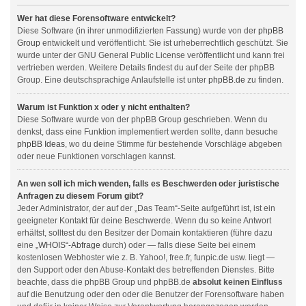
Wer hat diese Forensoftware entwickelt?
Diese Software (in ihrer unmodifizierten Fassung) wurde von der
phpBB
Group
entwickelt und veröffentlicht. Sie ist urheberrechtlich geschützt. Sie
wurde unter der GNU General Public License veröffentlicht und kann frei
vertrieben werden. Weitere Details findest du auf der Seite der phpBB
Group. Eine deutschsprachige Anlaufstelle ist unter
phpBB.de
zu finden.
Warum ist Funktion x oder y nicht enthalten?
Diese Software wurde von der phpBB Group geschrieben. Wenn du
denkst, dass eine Funktion implementiert werden sollte, dann besuche
phpBB Ideas
, wo du deine Stimme für bestehende Vorschläge abgeben
oder neue Funktionen vorschlagen kannst.
An wen soll ich mich wenden, falls es Beschwerden oder juristische
Anfragen zu diesem Forum gibt?
Jeder Administrator, der auf der „Das Team“-Seite aufgeführt ist, ist ein
geeigneter Kontakt für deine Beschwerde. Wenn du so keine Antwort
erhältst, solltest du den Besitzer der Domain kontaktieren (führe dazu
eine
„WHOIS“-Abfrage
durch) oder — falls diese Seite bei einem
kostenlosen Webhoster wie z. B. Yahoo!, free.fr, funpic.de usw. liegt —
den Support oder den Abuse-Kontakt des betreffenden Dienstes. Bitte
beachte, dass die phpBB Group und phpBB.de
absolut keinen Einfluss
auf die Benutzung oder den oder die Benutzer der Forensoftware haben