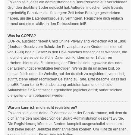
Es kann sein, dass ein Administrator dein Benutzerkonto aus verschieden
Gründen deaktiviert oder gelöscht hat. Außerdem löschen viele Boards
regelmäßig Benutzer, die für längere Zeit keine Beiträge geschrieben
haben, um die Datenbankgröße zu verringern. Registriere dich einfach
erneut und nimm aktiv an den Diskussionen teil!
Was ist COPPA?
COPPA, ausgeschrieben Child Online Privacy and Protection Act of 1998
(deutsch: Gesetz zum Schutz der Privatsphäre von Kindern im Internet
von 1998) ist ein Gesetz in den USA, welches festlegt, dass Websites, die
möglicherweise persönliche Daten von Kindern unter 13 Jahren
erheben, hierzu die Zustimmung der Eltern beziehungsweise des oder
der Erziehungsberechtigten benötigen. Wenn du dir unsicher bist, ob
dies auf dich oder die Website, auf der du dich zu registrieren versuchst,
zutrifft, ziehe einen rechtlichen Beistand zu Rate. Bitte beachte, dass das
phpBB-Team keine Rechtsberatung anbieten kann und nicht die
Anlaufstelle für Rechtsangelegenheiten jeglicher Art ist; außer solchen,
die weiter unten behandelt werden.
Warum kann ich mich nicht registrieren?
Es kann sein, dass deine IP-Adresse oder der Benutzername, mit dem du
dich anmelden möchtest, von der Board-Administration gesperrt wurde.
Die Registrierung könnte außerdem komplett ausgeschaltet sein, damit
sich keine neuen Benutzer mehr anmelden können. Um Hilfe zu erhalten,
wende dich an die Board-Administration.