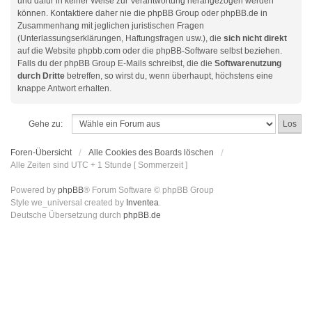
und dafür in keiner Weise zur Verantwortung herangezogen werden
können. Kontaktiere daher nie die phpBB Group oder phpBB.de in
Zusammenhang mit jeglichen juristischen Fragen
(Unterlassungserklärungen, Haftungsfragen usw.), die
sich nicht direkt
auf die Website phpbb.com oder die phpBB-Software selbst beziehen.
Falls du der phpBB Group E-Mails schreibst, die die
Softwarenutzung
durch Dritte
betreffen, so wirst du, wenn überhaupt, höchstens eine
knappe Antwort erhalten.
Gehe zu:
Foren-Übersicht
Alle Cookies des Boards löschen
Alle Zeiten sind UTC + 1 Stunde [ Sommerzeit ]
Powered by
phpBB
® Forum Software © phpBB Group
Style we_universal created by
Inventea
.
Deutsche Übersetzung durch
phpBB.de