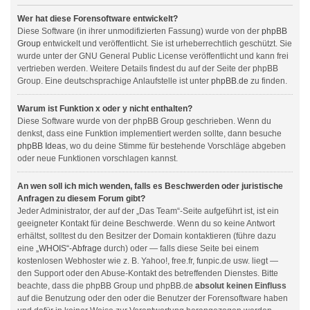
Wer hat diese Forensoftware entwickelt?
Diese Software (in ihrer unmodifizierten Fassung) wurde von der
phpBB
Group
entwickelt und veröffentlicht. Sie ist urheberrechtlich geschützt. Sie
wurde unter der GNU General Public License veröffentlicht und kann frei
vertrieben werden. Weitere Details findest du auf der Seite der phpBB
Group. Eine deutschsprachige Anlaufstelle ist unter
phpBB.de
zu finden.
Warum ist Funktion x oder y nicht enthalten?
Diese Software wurde von der phpBB Group geschrieben. Wenn du
denkst, dass eine Funktion implementiert werden sollte, dann besuche
phpBB Ideas
, wo du deine Stimme für bestehende Vorschläge abgeben
oder neue Funktionen vorschlagen kannst.
An wen soll ich mich wenden, falls es Beschwerden oder juristische
Anfragen zu diesem Forum gibt?
Jeder Administrator, der auf der „Das Team“-Seite aufgeführt ist, ist ein
geeigneter Kontakt für deine Beschwerde. Wenn du so keine Antwort
erhältst, solltest du den Besitzer der Domain kontaktieren (führe dazu
eine
„WHOIS“-Abfrage
durch) oder — falls diese Seite bei einem
kostenlosen Webhoster wie z. B. Yahoo!, free.fr, funpic.de usw. liegt —
den Support oder den Abuse-Kontakt des betreffenden Dienstes. Bitte
beachte, dass die phpBB Group und phpBB.de
absolut keinen Einfluss
auf die Benutzung oder den oder die Benutzer der Forensoftware haben