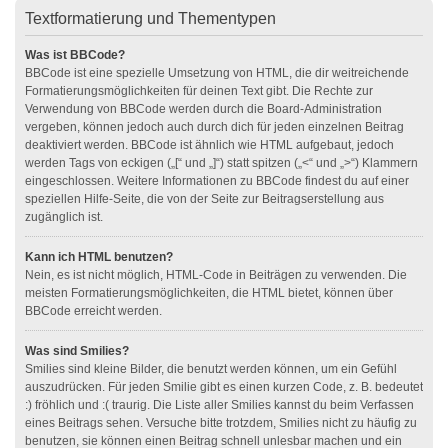
Textformatierung und Thementypen
Was ist BBCode?
BBCode ist eine spezielle Umsetzung von HTML, die dir weitreichende
Formatierungsmöglichkeiten für deinen Text gibt. Die Rechte zur
Verwendung von BBCode werden durch die Board-Administration
vergeben, können jedoch auch durch dich für jeden einzelnen Beitrag
deaktiviert werden. BBCode ist ähnlich wie HTML aufgebaut, jedoch
werden Tags von eckigen („[“ und „]“) statt spitzen („<“ und „>“) Klammern
eingeschlossen. Weitere Informationen zu BBCode findest du auf einer
speziellen Hilfe-Seite, die von der Seite zur Beitragserstellung aus
zugänglich ist.
Kann ich HTML benutzen?
Nein, es ist nicht möglich, HTML-Code in Beiträgen zu verwenden. Die
meisten Formatierungsmöglichkeiten, die HTML bietet, können über
BBCode erreicht werden.
Was sind Smilies?
Smilies sind kleine Bilder, die benutzt werden können, um ein Gefühl
auszudrücken. Für jeden Smilie gibt es einen kurzen Code, z. B. bedeutet
:) fröhlich und :( traurig. Die Liste aller Smilies kannst du beim Verfassen
eines Beitrags sehen. Versuche bitte trotzdem, Smilies nicht zu häufig zu
benutzen, sie können einen Beitrag schnell unlesbar machen und ein