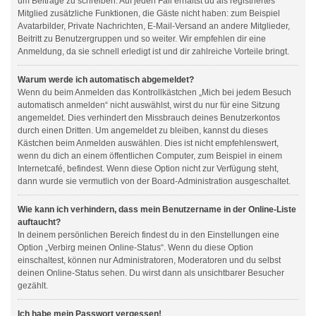
um Beiträge zu schreiben. Auf jeden Fall erhältst du als registriertes
Mitglied zusätzliche Funktionen, die Gäste nicht haben: zum Beispiel
Avatarbilder, Private Nachrichten, E-Mail-Versand an andere Mitglieder,
Beitritt zu Benutzergruppen und so weiter. Wir empfehlen dir eine
Anmeldung, da sie schnell erledigt ist und dir zahlreiche Vorteile bringt.
Warum werde ich automatisch abgemeldet?
Wenn du beim Anmelden das Kontrollkästchen „Mich bei jedem Besuch
automatisch anmelden“ nicht auswählst, wirst du nur für eine Sitzung
angemeldet. Dies verhindert den Missbrauch deines Benutzerkontos
durch einen Dritten. Um angemeldet zu bleiben, kannst du dieses
Kästchen beim Anmelden auswählen. Dies ist nicht empfehlenswert,
wenn du dich an einem öffentlichen Computer, zum Beispiel in einem
Internetcafé, befindest. Wenn diese Option nicht zur Verfügung steht,
dann wurde sie vermutlich von der Board-Administration ausgeschaltet.
Wie kann ich verhindern, dass mein Benutzername in der Online-Liste
auftaucht?
In deinem persönlichen Bereich findest du in den Einstellungen eine
Option „Verbirg meinen Online-Status“. Wenn du diese Option
einschaltest, können nur Administratoren, Moderatoren und du selbst
deinen Online-Status sehen. Du wirst dann als unsichtbarer Besucher
gezählt.
Ich habe mein Passwort vergessen!