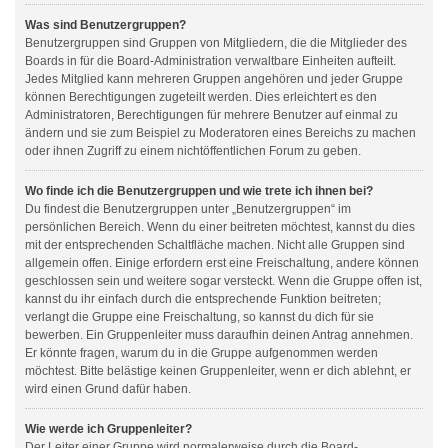
Was sind Benutzergruppen?
Benutzergruppen sind Gruppen von Mitgliedern, die die Mitglieder des
Boards in für die Board-Administration verwaltbare Einheiten aufteilt.
Jedes Mitglied kann mehreren Gruppen angehören und jeder Gruppe
können Berechtigungen zugeteilt werden. Dies erleichtert es den
Administratoren, Berechtigungen für mehrere Benutzer auf einmal zu
ändern und sie zum Beispiel zu Moderatoren eines Bereichs zu machen
oder ihnen Zugriff zu einem nichtöffentlichen Forum zu geben.
Wo finde ich die Benutzergruppen und wie trete ich ihnen bei?
Du findest die Benutzergruppen unter „Benutzergruppen“ im
persönlichen Bereich. Wenn du einer beitreten möchtest, kannst du dies
mit der entsprechenden Schaltfläche machen. Nicht alle Gruppen sind
allgemein offen. Einige erfordern erst eine Freischaltung, andere können
geschlossen sein und weitere sogar versteckt. Wenn die Gruppe offen ist,
kannst du ihr einfach durch die entsprechende Funktion beitreten;
verlangt die Gruppe eine Freischaltung, so kannst du dich für sie
bewerben. Ein Gruppenleiter muss daraufhin deinen Antrag annehmen.
Er könnte fragen, warum du in die Gruppe aufgenommen werden
möchtest. Bitte belästige keinen Gruppenleiter, wenn er dich ablehnt, er
wird einen Grund dafür haben.
Wie werde ich Gruppenleiter?
Der Leiter einer Gruppe wird normalerweise durch die Board-