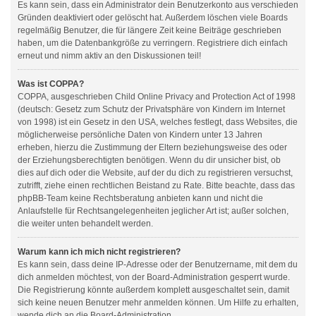
Es kann sein, dass ein Administrator dein Benutzerkonto aus verschieden
Gründen deaktiviert oder gelöscht hat. Außerdem löschen viele Boards
regelmäßig Benutzer, die für längere Zeit keine Beiträge geschrieben
haben, um die Datenbankgröße zu verringern. Registriere dich einfach
erneut und nimm aktiv an den Diskussionen teil!
Was ist COPPA?
COPPA, ausgeschrieben Child Online Privacy and Protection Act of 1998
(deutsch: Gesetz zum Schutz der Privatsphäre von Kindern im Internet
von 1998) ist ein Gesetz in den USA, welches festlegt, dass Websites, die
möglicherweise persönliche Daten von Kindern unter 13 Jahren
erheben, hierzu die Zustimmung der Eltern beziehungsweise des oder
der Erziehungsberechtigten benötigen. Wenn du dir unsicher bist, ob
dies auf dich oder die Website, auf der du dich zu registrieren versuchst,
zutrifft, ziehe einen rechtlichen Beistand zu Rate. Bitte beachte, dass das
phpBB-Team keine Rechtsberatung anbieten kann und nicht die
Anlaufstelle für Rechtsangelegenheiten jeglicher Art ist; außer solchen,
die weiter unten behandelt werden.
Warum kann ich mich nicht registrieren?
Es kann sein, dass deine IP-Adresse oder der Benutzername, mit dem du
dich anmelden möchtest, von der Board-Administration gesperrt wurde.
Die Registrierung könnte außerdem komplett ausgeschaltet sein, damit
sich keine neuen Benutzer mehr anmelden können. Um Hilfe zu erhalten,
wende dich an die Board-Administration.