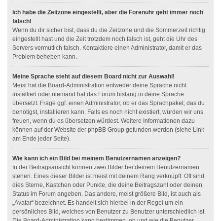
Ich habe die Zeitzone eingestellt, aber die Forenuhr geht immer noch
falsch!
Wenn du dir sicher bist, dass du die Zeitzone und die Sommerzeit richtig
eingestellt hast und die Zeit trotzdem noch falsch ist, geht die Uhr des
Servers vermutlich falsch. Kontaktiere einen Administrator, damit er das
Problem beheben kann.
Meine Sprache steht auf diesem Board nicht zur Auswahl!
Meist hat die Board-Administration entweder deine Sprache nicht
installiert oder niemand hat das Forum bislang in deine Sprache
übersetzt. Frage ggf. einen Administrator, ob er das Sprachpaket, das du
benötigst, installieren kann. Falls es noch nicht existiert, würden wir uns
freuen, wenn du es übersetzen würdest. Weitere Informationen dazu
können auf der Website der phpBB Group gefunden werden (siehe Link
am Ende jeder Seite).
Wie kann ich ein Bild bei meinem Benutzernamen anzeigen?
In der Beitragsansicht können zwei Bilder bei deinem Benutzernamen
stehen. Eines dieser Bilder ist meist mit deinem Rang verknüpft: Oft sind
dies Sterne, Kästchen oder Punkte, die deine Beitragszahl oder deinen
Status im Forum angeben. Das andere, meist größere Bild, ist auch als
„Avatar“ bezeichnet. Es handelt sich hierbei in der Regel um ein
persönliches Bild, welches von Benutzer zu Benutzer unterschiedlich ist.
Die Board-Administration kann bestimmen, ob und wie die Benutzer