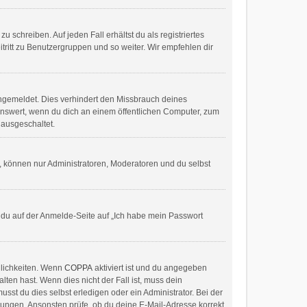
 schreiben. Auf jeden Fall erhältst du als registriertes
itritt zu Benutzergruppen und so weiter. Wir empfehlen dir
ngemeldet. Dies verhindert den Missbrauch deines
enswert, wenn du dich an einem öffentlichen Computer, zum
 ausgeschaltet.
t, können nur Administratoren, Moderatoren und du selbst
m du auf der Anmelde-Seite auf „Ich habe mein Passwort
glichkeiten. Wenn
COPPA
aktiviert ist und du angegeben
lten hast. Wenn dies nicht der Fall ist, muss dein
sst du dies selbst erledigen oder ein Administrator. Bei der
eisungen. Ansonsten prüfe, ob du deine E-Mail-Adresse korrekt