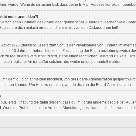
iert wurde. Wenn du dir sicher bist, dass deine E-Mail-Adresse korrekt eingegeben
r nicht mehr anmelden?!
 verschieden Gründen deaktiviert oder gelöscht hat. Außerdem löschen viele Boards
gistriere dich einfach erneut und nimm aktiv an den Diskussionen teil!
ct of 1998 (deutsch: Gesetz zum Schutz der Privatsphäre von Kindern im Internet 
n unter 13 Jahren erheben, hierzu die Zustimmung der Eltern beziehungsweise de
dich zu registrieren versuchst, zutrifft, ziehe einen rechtlichen Beistand zu Rate.
heiten jeglicher Art ist; außer solchen, die weiter unten behandelt werden.
, mit dem du dich anmelden möchtest, von der Board-Administration gesperrt wurd
nmelden können. Um Hilfe zu erhalten, wende dich an die Board-Administration.
?
hpBB erstellt hat und die dafür sorgen, dass du im Forum angemeldet bleibst. Auß
ert. Wenn du Probleme bei der An- oder Abmeldung hast, kann es helfen, wenn du d