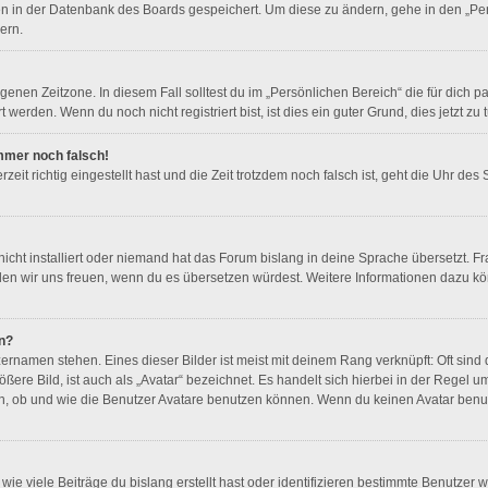
gen in der Datenbank des Boards gespeichert. Um diese zu ändern, gehe in den „Per
ern.
genen Zeitzone. In diesem Fall solltest du im „Persönlichen Bereich“ die für dich pa
erden. Wenn du noch nicht registriert bist, ist dies ein guter Grund, dies jetzt zu 
immer noch falsch!
it richtig eingestellt hast und die Zeit trotzdem noch falsch ist, geht die Uhr des 
icht installiert oder niemand hat das Forum bislang in deine Sprache übersetzt. Fr
, würden wir uns freuen, wenn du es übersetzen würdest. Weitere Informationen da
n?
ernamen stehen. Eines dieser Bilder ist meist mit deinem Rang verknüpft: Oft sind 
ere Bild, ist auch als „Avatar“ bezeichnet. Es handelt sich hierbei in der Regel u
n, ob und wie die Benutzer Avatare benutzen können. Wenn du keinen Avatar benutz
ie viele Beiträge du bislang erstellt hast oder identifizieren bestimmte Benutzer