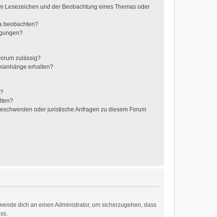
nem Lesezeichen und der Beobachtung eines Themas oder
ma beobachten?
tigungen?
Forum zulässig?
teianhänge erhalten?
t?
lten?
 Beschwerden oder juristische Anfragen zu diesem Forum
, wende dich an einen Administrator, um sicherzugehen, dass
ss.