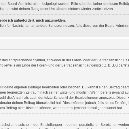
on der Board-Administration festgelegt wurden. Bitte schreibe keine sinnlosen Bei
istrator wird deinen Rang unter Umständen einfach wieder zurücksetzen.
werde ich aufgefordert, mich anzumelden.
nktion für Nachrichten an andere Benutzer nutzen, falls diese von der Board-Admini
das entsprechende Symbol, entweder in der Foren- oder der Beitragsansicht. Es kön
d jeweils am Ende der Foren- und der Beitragsansicht aufgelistet. Z. B. „Du darfs
 nur deine eigenen Beiträge bearbeiten oder löschen. Du kannst einen Beitrag bear
 einen begrenzten Zeitraum nach seiner Erstellung möglich. Wenn bereits jemand auf 
ohl die Anzahl als auch der letzte Zeitpunkt der Bearbeitungen angezeigt. Dieser
erator deinen Beitrag überarbeitet hat. Diese können jedoch, falls sie es für nötig 
nen Beitrag nicht löschen können, wenn bereits jemand darauf geantwortet hat.
ächst eine solche in den Einstellungen in deinem persönlichen Bereich entwerfen.