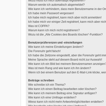
Wozu muss ich mich überhaupt registrieren?
Warum werde ich automatisch abgemeldet?
Wie kann ich verhindern, dass mein Benutzername in der Onl
Ich habe mein Passwort vergessen!
Ich habe mich registriert, kann mich aber nicht anmelden!
Ich habe mich vor einiger Zeit registriert, kann mich aber n
Was ist COPPA?
Warum kann ich mich nicht registrieren?
Wozu ist die „Alle Cookies des Boards löschen“-Funktion?
Benutzerpräferenzen und -einstellungen
Wie kann ich meine Einstellungen ändern?
Die Forenuhr geht falsch!
Ich habe die Zeitzone eingestellt, aber die Forenuhr geht im
Meine Sprache steht auf diesem Board nicht zur Auswahl!
Wie kann ich ein Bild bei meinem Benutzernamen anzeigen
Was ist mein Rang und wie kann ich ihn ändern?
Wenn ich bei einem Benutzer auf den E-Mail-Link klicke, we
Beiträge schreiben
Wie schreibe ich ein Thema?
Wie kann ich einen Beitrag bearbeiten oder löschen?
Wie kann ich meinem Beitrag eine Signatur anfügen?
Wie kann ich eine Umfrage erstellen?
Wieso kann ich nicht mehr Antwortmöglichkeiten erstellen?