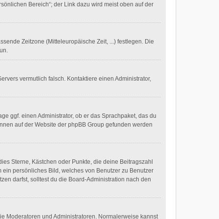
sönlichen Bereich“; der Link dazu wird meist oben auf der
ssende Zeitzone (Mitteleuropäische Zeit, ...) festlegen. Die
tun.
Servers vermutlich falsch. Kontaktiere einen Administrator,
age ggf. einen Administrator, ob er das Sprachpaket, das du
zu können auf der Website der phpBB Group gefunden werden
dies Sterne, Kästchen oder Punkte, die deine Beitragszahl
m ein persönliches Bild, welches von Benutzer zu Benutzer
en darfst, solltest du die Board-Administration nach den
 wie Moderatoren und Administratoren. Normalerweise kannst