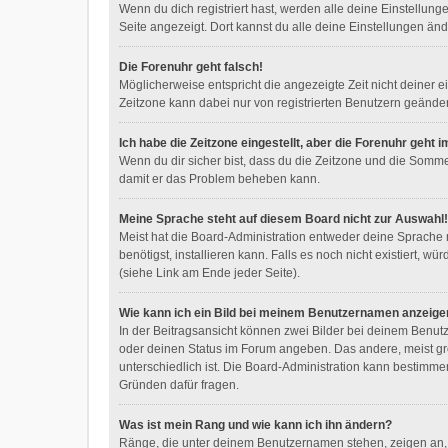
Wenn du dich registriert hast, werden alle deine Einstellun
Seite angezeigt. Dort kannst du alle deine Einstellungen änd
Die Forenuhr geht falsch!
Möglicherweise entspricht die angezeigte Zeit nicht deiner ei
Zeitzone kann dabei nur von registrierten Benutzern geändert w
Ich habe die Zeitzone eingestellt, aber die Forenuhr geht 
Wenn du dir sicher bist, dass du die Zeitzone und die Sommerze
damit er das Problem beheben kann.
Meine Sprache steht auf diesem Board nicht zur Auswahl!
Meist hat die Board-Administration entweder deine Sprache n
benötigst, installieren kann. Falls es noch nicht existiert
(siehe Link am Ende jeder Seite).
Wie kann ich ein Bild bei meinem Benutzernamen anzeige
In der Beitragsansicht können zwei Bilder bei deinem Benutz
oder deinen Status im Forum angeben. Das andere, meist größ
unterschiedlich ist. Die Board-Administration kann bestimme
Gründen dafür fragen.
Was ist mein Rang und wie kann ich ihn ändern?
Ränge, die unter deinem Benutzernamen stehen, zeigen an, w