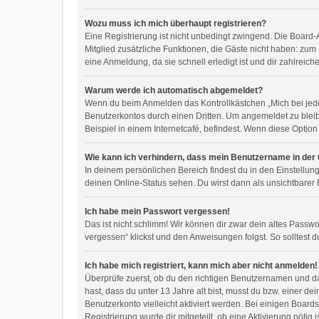
Wozu muss ich mich überhaupt registrieren?
Eine Registrierung ist nicht unbedingt zwingend. Die Board-Ad
Mitglied zusätzliche Funktionen, die Gäste nicht haben: zum 
eine Anmeldung, da sie schnell erledigt ist und dir zahlreiche 
Warum werde ich automatisch abgemeldet?
Wenn du beim Anmelden das Kontrollkästchen „Mich bei jede
Benutzerkontos durch einen Dritten. Um angemeldet zu blei
Beispiel in einem Internetcafé, befindest. Wenn diese Option
Wie kann ich verhindern, dass mein Benutzername in der 
In deinem persönlichen Bereich findest du in den Einstellun
deinen Online-Status sehen. Du wirst dann als unsichtbarer
Ich habe mein Passwort vergessen!
Das ist nicht schlimm! Wir können dir zwar dein altes Passw
vergessen“ klickst und den Anweisungen folgst. So solltest 
Ich habe mich registriert, kann mich aber nicht anmelden!
Überprüfe zuerst, ob du den richtigen Benutzernamen und d
hast, dass du unter 13 Jahre alt bist, musst du bzw. einer d
Benutzerkonto vielleicht aktiviert werden. Bei einigen Board
Registrierung wurde dir mitgeteilt, ob eine Aktivierung nöti