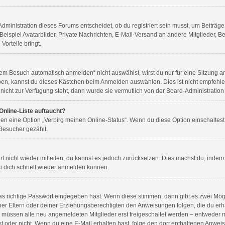
ministration dieses Forums entscheidet, ob du registriert sein musst, um Beiträge zu
Beispiel Avatarbilder, Private Nachrichten, E-Mail-Versand an andere Mitglieder, Be
Vorteile bringt.
m Besuch automatisch anmelden“ nicht auswählst, wirst du nur für eine Sitzung a
ben, kannst du dieses Kästchen beim Anmelden auswählen. Dies ist nicht empfehl
 nicht zur Verfügung steht, dann wurde sie vermutlich von der Board-Administration
Online-Liste auftaucht?
gen eine Option „Verbirg meinen Online-Status“. Wenn du diese Option einschaltes
 Besucher gezählt.
ort nicht wieder mitteilen, du kannst es jedoch zurücksetzen. Dies machst du, inde
du dich schnell wieder anmelden können.
as richtige Passwort eingegeben hast. Wenn diese stimmen, dann gibt es zwei Mö
einer Eltern oder deiner Erziehungsberechtigten den Anweisungen folgen, die du erha
s müssen alle neu angemeldeten Mitglieder erst freigeschaltet werden – entweder mu
g ist oder nicht. Wenn du eine E-Mail erhalten hast, folge den dort enthaltenen Anw