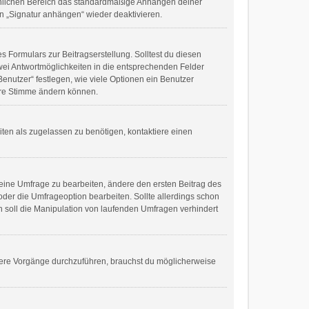
sönlichen Bereich das standardmäßige Anhängen deiner
en „Signatur anhängen“ wieder deaktivieren.
 Formulars zur Beitragserstellung. Solltest du diesen
zwei Antwortmöglichkeiten in die entsprechenden Felder
enutzer“ festlegen, wie viele Optionen ein Benutzer
ihre Stimme ändern können.
ten als zugelassen zu benötigen, kontaktiere einen
eine Umfrage zu bearbeiten, ändere den ersten Beitrag des
er die Umfrageoption bearbeiten. Sollte allerdings schon
 soll die Manipulation von laufenden Umfragen verhindert
ere Vorgänge durchzuführen, brauchst du möglicherweise