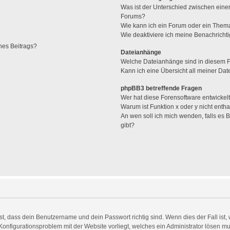
Was ist der Unterschied zwischen ei
Forums?
Wie kann ich ein Forum oder ein The
Wie deaktiviere ich meine Benachrich
nes Beitrags?
Dateianhänge
Welche Dateianhänge sind in diesem 
Kann ich eine Übersicht all meiner Da
phpBB3 betreffende Fragen
Wer hat diese Forensoftware entwickel
Warum ist Funktion x oder y nicht entha
An wen soll ich mich wenden, falls es
gibt?
st, dass dein Benutzername und dein Passwort richtig sind. Wenn dies der Fall ist
n Konfigurationsproblem mit der Website vorliegt, welches ein Administrator lösen mu