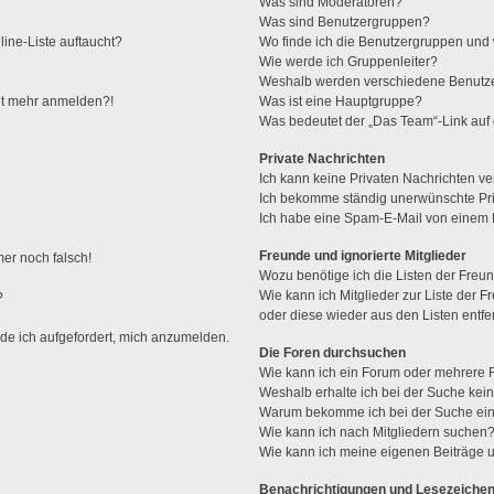
Was sind Moderatoren?
Was sind Benutzergruppen?
ine-Liste auftaucht?
Wo finde ich die Benutzergruppen und w
Wie werde ich Gruppenleiter?
Weshalb werden verschiedene Benutzer
icht mehr anmelden?!
Was ist eine Hauptgruppe?
Was bedeutet der „Das Team“-Link auf d
Private Nachrichten
Ich kann keine Privaten Nachrichten ve
Ich bekomme ständig unerwünschte Pri
Ich habe eine Spam-E-Mail von einem M
Freunde und ignorierte Mitglieder
mer noch falsch!
Wozu benötige ich die Listen der Freun
Wie kann ich Mitglieder zur Liste der F
?
oder diese wieder aus den Listen entf
rde ich aufgefordert, mich anzumelden.
Die Foren durchsuchen
Wie kann ich ein Forum oder mehrere
Weshalb erhalte ich bei der Suche kei
Warum bekomme ich bei der Suche ein
Wie kann ich nach Mitgliedern suchen
Wie kann ich meine eigenen Beiträge
Benachrichtigungen und Lesezeiche