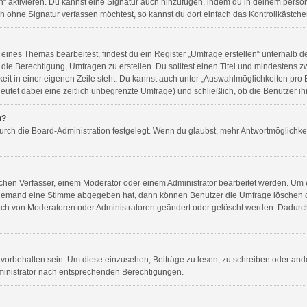
n“ aktivieren. Du kannst eine Signatur auch hinzufügen, indem du in deinem per
h ohne Signatur verfassen möchtest, so kannst du dort einfach das Kontrollkästch
ines Themas bearbeitest, findest du ein Register „Umfrage erstellen“ unterhalb des
 die Berechtigung, Umfragen zu erstellen. Du solltest einen Titel und mindestens 
eit in einer eigenen Zeile steht. Du kannst auch unter „Auswahlmöglichkeiten pro B
edeutet dabei eine zeitlich unbegrenzte Umfrage) und schließlich, ob die Benutzer 
n?
urch die Board-Administration festgelegt. Wenn du glaubst, mehr Antwortmöglichkei
hen Verfasser, einem Moderator oder einem Administrator bearbeitet werden. Um 
niemand eine Stimme abgegeben hat, dann können Benutzer die Umfrage löschen od
ch von Moderatoren oder Administratoren geändert oder gelöscht werden. Dadurch
rbehalten sein. Um diese einzusehen, Beiträge zu lesen, zu schreiben oder and
inistrator nach entsprechenden Berechtigungen.