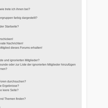
ie trete ich ihnen bei?
gruppen farbig dargestellt?
er Startseite?
rschicken!
vate Nachrichten!
itglied dieses Forums erhalten!
de und ignorierten Mitglieder?
reunde oder zur Liste der ignorierten Mitglieder hinzufügen
ernen?
 Foren durchsuchen?
ne Ergebnisse?
e leere Seite?
?
 und Themen finden?
n