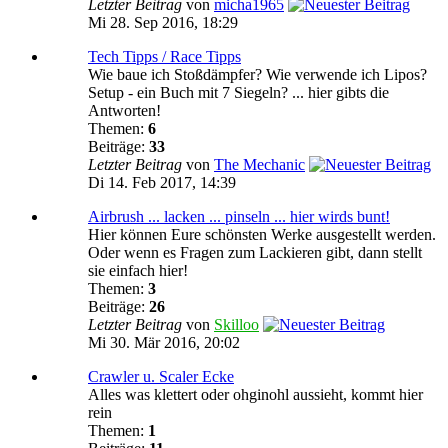
Letzter Beitrag
von
micha1965
Mi 28. Sep 2016, 18:29
Tech Tipps / Race Tipps
Wie baue ich Stoßdämpfer? Wie verwende ich Lipos?
Setup - ein Buch mit 7 Siegeln? ... hier gibts die
Antworten!
Themen:
6
Beiträge:
33
Letzter Beitrag
von
The Mechanic
Di 14. Feb 2017, 14:39
Airbrush ... lacken ... pinseln ... hier wirds bunt!
Hier können Eure schönsten Werke ausgestellt werden.
Oder wenn es Fragen zum Lackieren gibt, dann stellt
sie einfach hier!
Themen:
3
Beiträge:
26
Letzter Beitrag
von
Skilloo
Mi 30. Mär 2016, 20:02
Crawler u. Scaler Ecke
Alles was klettert oder ohginohl aussieht, kommt hier
rein
Themen:
1