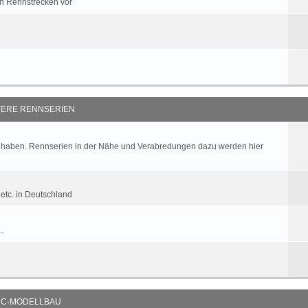
ren Rennstrecken vor
TERE RENNSERIEN
 haben. Rennserien in der Nähe und Verabredungen dazu werden hier
tc. in Deutschland
..
C-MODELLBAU