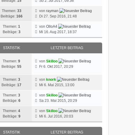
Beiträge:
15
So 2. Jul 2017, 09:36
Themen:
33
von
rayman
Beiträge:
166
Di 27. Sep 2016, 21:48
Themen:
1
von
OlloA4
Beiträge:
3
Mi 16. Aug 2017, 18:37
STATISTIK
LETZTER BEITRAG
Themen:
9
von
Skilloo
Beiträge:
55
Fr 6. Okt 2017, 20:29
Themen:
3
von
knork
Beiträge:
17
Mi 6. Mai 2015, 13:00
Themen:
3
von
Skilloo
Beiträge:
6
Sa 23. Mai 2015, 20:29
Themen:
4
von
Skilloo
Beiträge:
9
Mi 6. Jul 2016, 20:03
STATISTIK
LETZTER BEITRAG