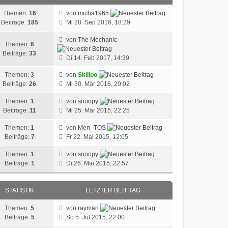
Themen:
16
von
micha1965
Beiträge:
185
Mi 28. Sep 2016, 18:29
von
The Mechanic
Themen:
6
Beiträge:
33
Di 14. Feb 2017, 14:39
Themen:
3
von
Skilloo
Beiträge:
26
Mi 30. Mär 2016, 20:02
Themen:
1
von
snoopy
Beiträge:
11
Mi 25. Mär 2015, 22:25
Themen:
1
von
Men_TOS
Beiträge:
7
Fr 22. Mai 2015, 12:05
Themen:
1
von
snoopy
Beiträge:
1
Di 26. Mai 2015, 22:57
STATISTIK
LETZTER BEITRAG
Themen:
5
von
rayman
Beiträge:
5
So 5. Jul 2015, 22:00