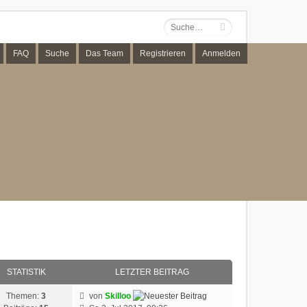
FAQ
Suche
Das Team
Registrieren
Anmelden
STATISTIK
LETZTER BEITRAG
Themen:
3
von
Skilloo