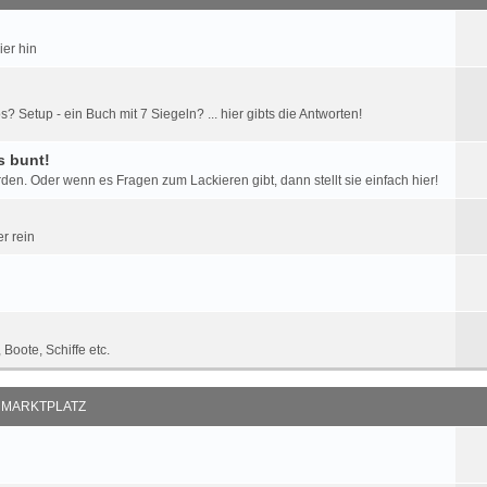
ier hin
Setup - ein Buch mit 7 Siegeln? ... hier gibts die Antworten!
ds bunt!
en. Oder wenn es Fragen zum Lackieren gibt, dann stellt sie einfach hier!
er rein
Boote, Schiffe etc.
MARKTPLATZ