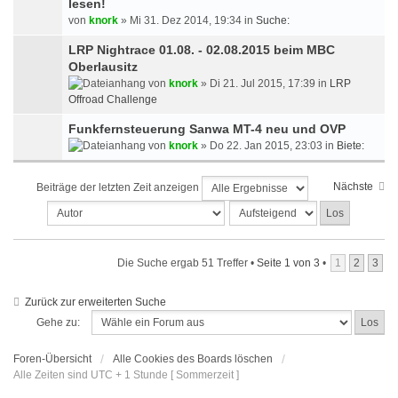
lesen!
von
knork
» Mi 31. Dez 2014, 19:34 in
Suche:
LRP Nightrace 01.08. - 02.08.2015 beim MBC
Oberlausitz
von
knork
» Di 21. Jul 2015, 17:39 in
LRP
Offroad Challenge
Funkfernsteuerung Sanwa MT-4 neu und OVP
von
knork
» Do 22. Jan 2015, 23:03 in
Biete:
Nächste
Beiträge der letzten Zeit anzeigen
Die Suche ergab 51 Treffer •
Seite
1
von
3
•
1
2
3
Zurück zur erweiterten Suche
Gehe zu:
Foren-Übersicht
Alle Cookies des Boards löschen
Alle Zeiten sind UTC + 1 Stunde [ Sommerzeit ]