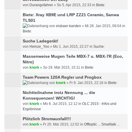
von
Durangofahrer
» So 5. Apr 2015, 22:33 in
Biete:
Biete: Xray XB9E und LRP ZZ21 Ceramic, Sanwa
TLS01
von
eisbaer-karsten
» Mi 28. Jan 2015, 09:04 in
Biete:
Suche Ladegerät!
von
Heinze_Yoo
» Mo 1. Jun 2015, 22:27 in
Suche:
Massenweise Mugen Teile MBX-7 u. MBX-7R (Eco,
Nitro)
von
knork
» So 29. Mär 2015, 15:11 in
Biete:
Team Powers 120A Regler und Progbox
von
knork
» Fr 9. Jan 2015, 22:16 in
Biete:
Nichtteilnahme trotz Nennung ... die
Konsequenzen! WICHTIG!
von
knork
» Mo 6. Jul 2015, 12:12 in
OLC 2015 - Infos und
Ergebnisse
Plötzlich Stromausfall!!!
von
knork
» Fr 20. Mär 2015, 12:02 in
Offtoptic ... Smalltalk ...