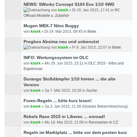
NEWS: SWorkz Concept S104 Evo 1/10 4WD
von
knork
» Di 20. Jan 2015, 17:41 in
RC
Offroad Modelle u. Zubehör
Mugen MBX-7 Nitro Buggy
von
knork
» Di 24. Mär 2015, 09:45 in
Biete:
Progbox Absima neu und unbenutzt
von
knork
» Fr 9. Jan 2015, 22:07 in
Biete:
INFO: Wertungssystem im OLC
von
knork
» Mo 29. Jun 2015, 23:11 in
OLC 2015 - Infos und
Ergebnisse
Durango Stoßdämpfer 1/10 hinten ... die alte
Version
von
knork
» Sa 7. Mär 2015, 10:26 in
Suche:
Foren-Regeln ... bitte kurz lesen!
von
knork
» Sa 3. Jan 2015, 21:38 (Globale Bekanntmachung)
Rebels Race 2015 in Liberec ... onroad!
von
knork
» Mo 18. Mai 2015, 21:08 in
Rennserien in CZ
Regeln im Marktplatz ... bitte vor dem posten kurz