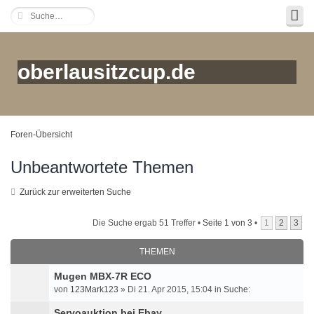
oberlausitzcup.de
Foren-Übersicht
Unbeantwortete Themen
Zurück zur erweiterten Suche
Die Suche ergab 51 Treffer •
Seite
1
von
3
•
1
2
3
THEMEN
Mugen MBX-7R ECO
von
123Mark123
» Di 21. Apr 2015, 15:04 in
Suche:
Servoauktion bei Ebay