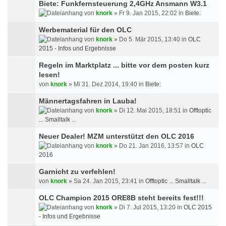
Biete: Funkfernsteuerung 2,4GHz Ansmann W3.1
von
knork
» Fr 9. Jan 2015, 22:02 in
Biete:
Werbematerial für den OLC
von
knork
» Do 5. Mär 2015, 13:40 in
OLC
2015 - Infos und Ergebnisse
Regeln im Marktplatz ... bitte vor dem posten kurz
lesen!
von
knork
» Mi 31. Dez 2014, 19:40 in
Biete:
Männertagsfahren in Lauba!
von
knork
» Di 12. Mai 2015, 18:51 in
Offtoptic
... Smalltalk ...
Neuer Dealer! MZM unterstützt den OLC 2016
von
knork
» Do 21. Jan 2016, 13:57 in
OLC
2016
Garnicht zu verfehlen!
von
knork
» Sa 24. Jan 2015, 23:41 in
Offtoptic ... Smalltalk ...
OLC Champion 2015 ORE8B steht bereits fest!!!
von
knork
» Di 7. Jul 2015, 13:20 in
OLC 2015
- Infos und Ergebnisse