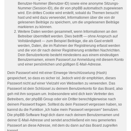
Benutzer-Nummer (Benutzer-ID) sowie eine anonyme Sitzungs-
Nummer (Session-ID), die dir von phpBB automatisch zugewiesen
wird. Ein drittes Cookie wird erstellt, sobald du Themen besucht
hast und wird dazu verwendet, Informationen über die von dir
gelesenen Beiträge zu speichern, um die ungelesenen Beiträge
markieren zu können.
Weitere Daten werden gesammelt, wenn Informationen an den
Betreiber übermittelt werden. Dies betrifft — ohne Anspruch auf
Vollständigkeit — zum Beispiel Beiträge, die als Gast erstellt
werden, Daten, die im Rahmen der Registrierung erfasst werden
und die von dir nach deiner Registrierung erstellten Nachrichten.
Dein Benutzerkonto besteht mindestens aus einem eindeutigen
Benutzernamen, einem Passwort zur Anmeldung mit diesem Konto
und einer persönlichen und gültigen E-Mail-Adresse.
Dein Passwort wird mit einer Einwege-Verschlüsselung (Hash)
gespeichert, so dass es sicher ist. Jedoch wird dir empfohlen, dieses
Passwort nicht auf einer Vielzahl von Webseiten zu verwenden. Das
Passwort ist dein Schlüssel zu deinem Benutzerkonto für das Board, also
geh mit ihm sorgsam um. Insbesondere wird dich kein Vertreter des
Betreibers, der phpBB Group oder ein Dritter berechtigterweise nach
deinem Passwort fragen. Solltest du dein Passwort vergessen haben, so
kannst du die Funktion „Ich habe mein Passwort vergessen“ benutzen.
Die phpBB-Software fragt dich dann nach deinem Benutzernamen und
deiner E-Mail-Adresse und sendet anschließend ein neu generiertes
Passwort an diese Adresse, mit dem du dann auf das Board zugreifen
kannst.