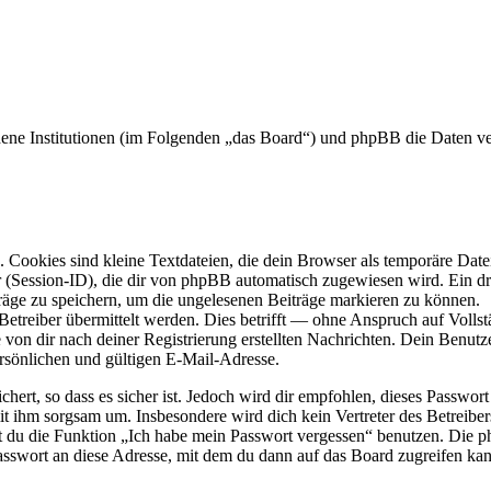
undene Institutionen (im Folgenden „das Board“) und phpBB die Daten
Cookies sind kleine Textdateien, die dein Browser als temporäre Datei
ssion-ID), die dir von phpBB automatisch zugewiesen wird. Ein dritt
räge zu speichern, um die ungelesenen Beiträge markieren zu können.
reiber übermittelt werden. Dies betrifft — ohne Anspruch auf Vollstän
 von dir nach deiner Registrierung erstellten Nachrichten. Dein Benu
sönlichen und gültigen E-Mail-Adresse.
ert, so dass es sicher ist. Jedoch wird dir empfohlen, dieses Passwor
mit ihm sorgsam um. Insbesondere wird dich kein Vertreter des Betreibe
nst du die Funktion „Ich habe mein Passwort vergessen“ benutzen. Di
asswort an diese Adresse, mit dem du dann auf das Board zugreifen kan