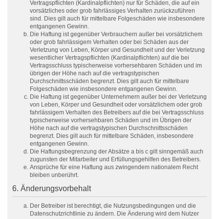
Vertragspflichten (Kardinalpflichten) nur für Schäden, die auf ein
vorsätzliches oder grob fahrlässiges Verhalten zurückzuführen
sind. Dies gilt auch für mittelbare Folgeschäden wie insbesondere
entgangenen Gewinn.
Die Haftung ist gegenüber Verbrauchern außer bei vorsätzlichem
oder grob fahrlässigem Verhalten oder bei Schäden aus der
Verletzung von Leben, Körper und Gesundheit und der Verletzung
wesentlicher Vertragspflichten (Kardinalpflichten) auf die bei
Vertragsschluss typischerweise vorhersehbaren Schäden und im
übrigen der Höhe nach auf die vertragstypischen
Durchschnittsschäden begrenzt. Dies gilt auch für mittelbare
Folgeschäden wie insbesondere entgangenen Gewinn.
Die Haftung ist gegenüber Unternehmern außer bei der Verletzung
von Leben, Körper und Gesundheit oder vorsätzlichem oder grob
fahrlässigem Verhalten des Betreibers auf die bei Vertragsschluss
typischerweise vorhersehbaren Schäden und im Übrigen der
Höhe nach auf die vertragstypischen Durchschnittsschäden
begrenzt. Dies gilt auch für mittelbare Schäden, insbesondere
entgangenen Gewinn.
Die Haftungsbegrenzung der Absätze a bis c gilt sinngemäß auch
zugunsten der Mitarbeiter und Erfüllungsgehilfen des Betreibers.
Ansprüche für eine Haftung aus zwingendem nationalem Recht
bleiben unberührt.
6. Änderungsvorbehalt
Der Betreiber ist berechtigt, die Nutzungsbedingungen und die
Datenschutzrichtlinie zu ändern. Die Änderung wird dem Nutzer