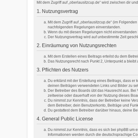
Mit dem Zugriff auf „oberlausitzcup.de“ wird zwischen dir u
1. Nutzungsvertrag
Mit dem Zugriff auf „oberlausitzcup.de“ (im Folgenden
nachfolgenden Regelungen einverstanden.
Wenn du mit diesen Regelungen nicht einverstanden bis
Der Nutzungsvertrag wird auf unbestimmte Zeit geschl
2. Einräumung von Nutzungsrechten
Mit dem Erstellen eines Beitrags erteilst du dem Betr
Das Nutzungsrecht nach Punkt 2, Unterpunkt a bleib
3. Pflichten des Nutzers
Du erklärst mit der Erstellung eines Beitrags, dass er
deinen Beiträgen verwendeten Links und Bilder zu se
Der Betreiber des Boards übt das Hausrecht aus. Be
zeitweise oder dauerhaft von der Nutzung dieses Boar
Du nimmst zur Kenntnis, dass der Betreiber keine Veran
dem Betreiber, dein Benutzerkonto, Beiträge und Funk
Du gestattest dem Betreiber darüber hinaus, deine Be
4. General Public License
Du nimmst zur Kenntnis, dass es sich bei phpBB um e
Informationen werden durch die deutschsprachige Com