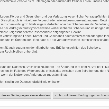
 bestimmte Zwecke nicht untersagen oder auf Inhalte fremder Foren Einfluss neh
Leben, Körper und Gesundheit und der Verletzung wesentlicher Vertragspflichten (Ka
. Dies gilt auch für mittelbare Folgeschäden wie insbesondere entgangenen Gewin
rsätzlichem oder grob fahrlässigem Verhalten oder bei Schäden aus der Verletzun
uf die bei Vertragsschluss typischerweise vorhersehbaren Schäden und im übrigen d
ittelbare Folgeschäden wie insbesondere entgangenen Gewinn.
r Verletzung von Leben, Körper und Gesundheit oder vorsätzlichem oder grob fahrl
en und im Übrigen der Höhe nach auf die vertragstypischen Durchschnittsschäden b
gemäß auch zugunsten der Mitarbeiter und Erfüllungsgehilfen des Betreibers.
em Recht bleiben unberührt.
 und die Datenschutzrichtlinie zu ändern. Die Änderung wird dem Nutzer per E-Mail
rechen. Im Falle des Widerspruchs erlischt das zwischen dem Betreiber und dem Nu
h, wenn der Nutzer den Änderungen zugestimmt hat.
n sind in der Datenschutzrichtlinie enthalten.