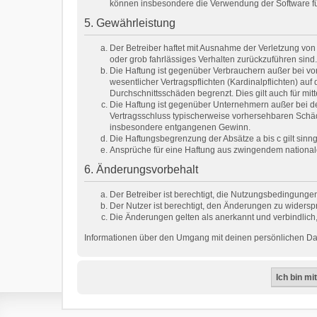
können insbesondere die Verwendung der Software für
5. Gewährleistung
Der Betreiber haftet mit Ausnahme der Verletzung von 
oder grob fahrlässiges Verhalten zurückzuführen sind
Die Haftung ist gegenüber Verbrauchern außer bei vo
wesentlicher Vertragspflichten (Kardinalpflichten) a
Durchschnittsschäden begrenzt. Dies gilt auch für m
Die Haftung ist gegenüber Unternehmern außer bei de
Vertragsschluss typischerweise vorhersehbaren Schäd
insbesondere entgangenen Gewinn.
Die Haftungsbegrenzung der Absätze a bis c gilt sinn
Ansprüche für eine Haftung aus zwingendem national
6. Änderungsvorbehalt
Der Betreiber ist berechtigt, die Nutzungsbedingungen
Der Nutzer ist berechtigt, den Änderungen zu widersp
Die Änderungen gelten als anerkannt und verbindlic
Informationen über den Umgang mit deinen persönlichen Date