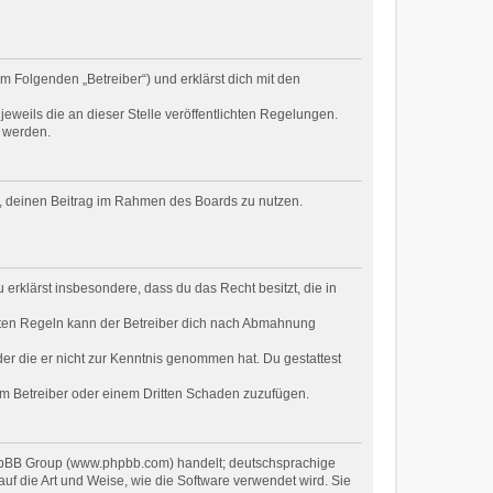
m Folgenden „Betreiber“) und erklärst dich mit den
eweils die an dieser Stelle veröffentlichten Regelungen.
t werden.
ht, deinen Beitrag im Rahmen des Boards zu nutzen.
u erklärst insbesondere, dass du das Recht besitzt, die in
hten Regeln kann der Betreiber dich nach Abmahnung
oder die er nicht zur Kenntnis genommen hat. Du gestattest
dem Betreiber oder einem Dritten Schaden zuzufügen.
 phpBB Group (www.phpbb.com) handelt; deutschsprachige
f die Art und Weise, wie die Software verwendet wird. Sie