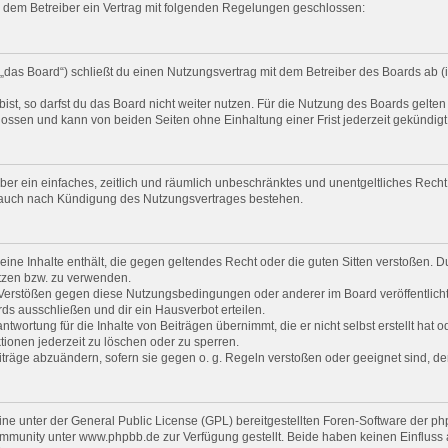
nd dem Betreiber ein Vertrag mit folgenden Regelungen geschlossen:
 „das Board“) schließt du einen Nutzungsvertrag mit dem Betreiber des Boards ab (i
t, so darfst du das Board nicht weiter nutzen. Für die Nutzung des Boards gelten j
ossen und kann von beiden Seiten ohne Einhaltung einer Frist jederzeit gekündig
eiber ein einfaches, zeitlich und räumlich unbeschränktes und unentgeltliches Rec
t auch nach Kündigung des Nutzungsvertrages bestehen.
 keine Inhalte enthält, die gegen geltendes Recht oder die guten Sitten verstoßen. D
tzen bzw. zu verwenden.
i Verstößen gegen diese Nutzungsbedingungen oder anderer im Board veröffentlic
ds ausschließen und dir ein Hausverbot erteilen.
twortung für die Inhalte von Beiträgen übernimmt, die er nicht selbst erstellt hat 
tionen jederzeit zu löschen oder zu sperren.
iträge abzuändern, sofern sie gegen o. g. Regeln verstoßen oder geeignet sind, 
ine unter der General Public License (GPL) bereitgestellten Foren-Software der
munity unter www.phpbb.de zur Verfügung gestellt. Beide haben keinen Einfluss au