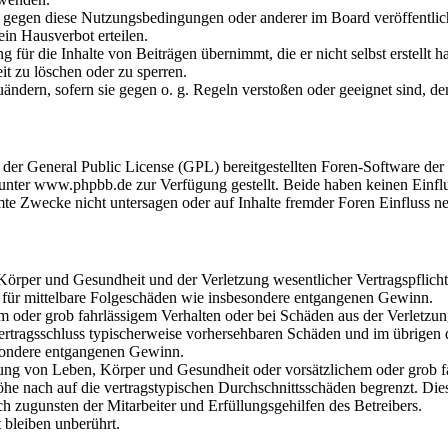
n gegen diese Nutzungsbedingungen oder anderer im Board veröffentli
in Hausverbot erteilen.
für die Inhalte von Beiträgen übernimmt, die er nicht selbst erstellt 
it zu löschen oder zu sperren.
uändern, sofern sie gegen o. g. Regeln verstoßen oder geeignet sind, 
r der General Public License (GPL) bereitgestellten Foren-Software 
ter www.phpbb.de zur Verfügung gestellt. Beide haben keinen Einflus
te Zwecke nicht untersagen oder auf Inhalte fremder Foren Einfluss n
rper und Gesundheit und der Verletzung wesentlicher Vertragspflichten
ch für mittelbare Folgeschäden wie insbesondere entgangenen Gewinn.
em oder grob fahrlässigem Verhalten oder bei Schäden aus der Verletz
i Vertragsschluss typischerweise vorhersehbaren Schäden und im übrigen
besondere entgangenen Gewinn.
ng von Leben, Körper und Gesundheit oder vorsätzlichem oder grob fah
e nach auf die vertragstypischen Durchschnittsschäden begrenzt. Dies
h zugunsten der Mitarbeiter und Erfüllungsgehilfen des Betreibers.
bleiben unberührt.