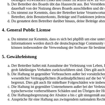
Der Betreiber des Boards übt das Hausrecht aus. Bei Verstöße
dauerhaft von der Nutzung dieses Boards ausschließen und dir e
Du nimmst zur Kenntnis, dass der Betreiber keine Verantwortung 
Betreiber, dein Benutzerkonto, Beiträge und Funktionen jederze
Du gestattest dem Betreiber darüber hinaus, deine Beiträge abz
4. General Public License
Du nimmst zur Kenntnis, dass es sich bei phpBB um eine unte
Informationen werden durch die deutschsprachige Community un
können insbesondere die Verwendung der Software für bestimm
5. Gewährleistung
Der Betreiber haftet mit Ausnahme der Verletzung von Leben, Kö
grob fahrlässiges Verhalten zurückzuführen sind. Dies gilt au
Die Haftung ist gegenüber Verbrauchern außer bei vorsätzlich
wesentlicher Vertragspflichten (Kardinalpflichten) auf die be
begrenzt. Dies gilt auch für mittelbare Folgeschäden wie ins
Die Haftung ist gegenüber Unternehmern außer bei der Verletzu
typischerweise vorhersehbaren Schäden und im Übrigen der Höh
Die Haftungsbegrenzung der Absätze a bis c gilt sinngemäß auc
Ansprüche für eine Haftung aus zwingendem nationalem Recht 