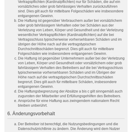
Vertragspflichten (Kardinalpflichten) nur für Schäden, die auf ein
vorsätzliches oder grob fahrlässiges Verhalten zurückzuführen
sind. Dies gilt auch für mittelbare Folgeschäden wie insbesondere
entgangenen Gewinn.
Die Haftung ist gegenüber Verbrauchern außer bei vorsätzlichem
oder grob fahrlässigem Verhalten oder bei Schäden aus der
Verletzung von Leben, Körper und Gesundheit und der Verletzung
wesentlicher Vertragspflichten (Kardinalpflichten) auf die bei
Vertragsschluss typischerweise vorhersehbaren Schäden und im
übrigen der Höhe nach auf die vertragstypischen
Durchschnittsschäden begrenzt. Dies gilt auch für mittelbare
Folgeschäden wie insbesondere entgangenen Gewinn.
Die Haftung ist gegenüber Unternehmern außer bei der Verletzung
von Leben, Körper und Gesundheit oder vorsätzlichem oder grob
fahrlässigem Verhalten des Betreibers auf die bei Vertragsschluss
typischerweise vorhersehbaren Schäden und im Übrigen der
Höhe nach auf die vertragstypischen Durchschnittsschäden
begrenzt. Dies gilt auch für mittelbare Schäden, insbesondere
entgangenen Gewinn.
Die Haftungsbegrenzung der Absätze a bis c gilt sinngemäß auch
zugunsten der Mitarbeiter und Erfüllungsgehilfen des Betreibers.
Ansprüche für eine Haftung aus zwingendem nationalem Recht
bleiben unberührt.
6. Änderungsvorbehalt
Der Betreiber ist berechtigt, die Nutzungsbedingungen und die
Datenschutzrichtlinie zu ändern. Die Änderung wird dem Nutzer