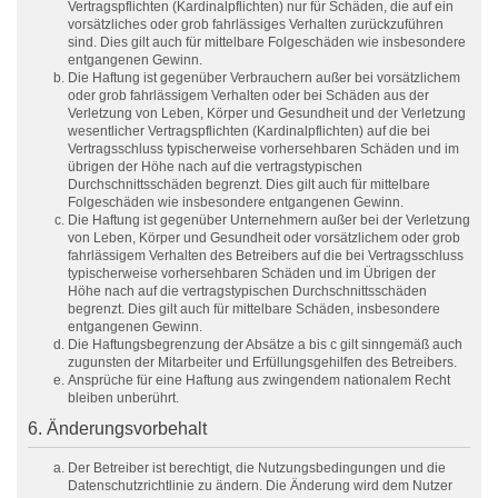
Vertragspflichten (Kardinalpflichten) nur für Schäden, die auf ein
vorsätzliches oder grob fahrlässiges Verhalten zurückzuführen
sind. Dies gilt auch für mittelbare Folgeschäden wie insbesondere
entgangenen Gewinn.
Die Haftung ist gegenüber Verbrauchern außer bei vorsätzlichem
oder grob fahrlässigem Verhalten oder bei Schäden aus der
Verletzung von Leben, Körper und Gesundheit und der Verletzung
wesentlicher Vertragspflichten (Kardinalpflichten) auf die bei
Vertragsschluss typischerweise vorhersehbaren Schäden und im
übrigen der Höhe nach auf die vertragstypischen
Durchschnittsschäden begrenzt. Dies gilt auch für mittelbare
Folgeschäden wie insbesondere entgangenen Gewinn.
Die Haftung ist gegenüber Unternehmern außer bei der Verletzung
von Leben, Körper und Gesundheit oder vorsätzlichem oder grob
fahrlässigem Verhalten des Betreibers auf die bei Vertragsschluss
typischerweise vorhersehbaren Schäden und im Übrigen der
Höhe nach auf die vertragstypischen Durchschnittsschäden
begrenzt. Dies gilt auch für mittelbare Schäden, insbesondere
entgangenen Gewinn.
Die Haftungsbegrenzung der Absätze a bis c gilt sinngemäß auch
zugunsten der Mitarbeiter und Erfüllungsgehilfen des Betreibers.
Ansprüche für eine Haftung aus zwingendem nationalem Recht
bleiben unberührt.
6. Änderungsvorbehalt
Der Betreiber ist berechtigt, die Nutzungsbedingungen und die
Datenschutzrichtlinie zu ändern. Die Änderung wird dem Nutzer