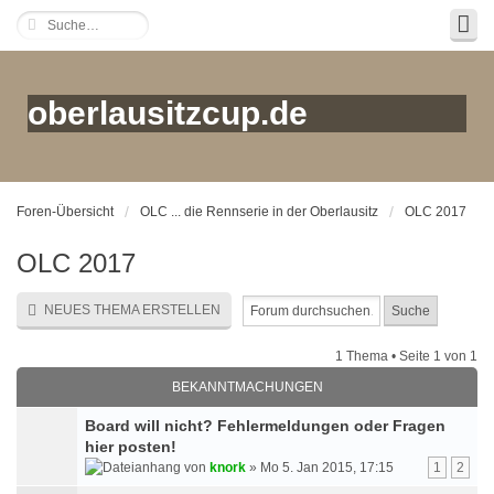
oberlausitzcup.de
Foren-Übersicht
OLC ... die Rennserie in der Oberlausitz
OLC 2017
OLC 2017
NEUES THEMA ERSTELLEN
1 Thema • Seite
1
von
1
BEKANNTMACHUNGEN
Board will nicht? Fehlermeldungen oder Fragen
hier posten!
von
knork
» Mo 5. Jan 2015, 17:15
1
2