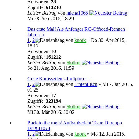
Antworten:
28
Zugriffe:
613230
Letzter Beitrag
von
micha1965
Mi 28. Sep 2016, 18:29
Das erste Mal! Als Anfänger RC-Offroad-Rennen
fahren ;)
1
,
2
von
knork
» Do 30. Apr 2015,
18:17
Antworten:
10
Zugriffe:
161212
Letzter Beitrag
von
Skilloo
So 21. Aug 2016, 11:59
Geile Karosserien --Luftpinsel—
1
,
2
von
TintenFisch
» Mi 7. Jan 2015,
01:25
Antworten:
17
Zugriffe:
323194
Letzter Beitrag
von
Skilloo
Mi 30. Mär 2016, 20:02
Back to the roots! Aufbaubericht Team Durango
DEX410v4
1
,
2
von
knork
» Mo 12. Jan 2015,