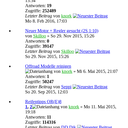
13:54
Antworten:
19
Zugriffe:
252489
Letzter Beitrag
von
knork
Mo 8. Feb 2016, 17:03
Neuer Motor + Regler gesucht (2S 1:10)
von
Skilloo
» So 29. Nov 2015, 15:26
Antworten:
0
Zugriffe:
39147
Letzter Beitrag
von
Skilloo
So 29. Nov 2015, 15:26
Offroad Modelle reinigen
von
knork
» Mi 6. Mai 2015, 21:07
Antworten:
1
Zugriffe:
50247
Letzter Beitrag
von
Seppi
So 20. Sep 2015, 12:03
Reifentipps OR(E)8
1
,
2
von
knork
» Mo 11. Mai 2015,
19:18
Antworten:
11
Zugriffe:
114316
Letzter Beitrag
von
DD Dik