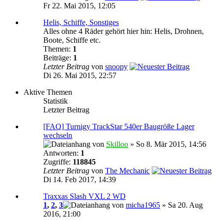
Fr 22. Mai 2015, 12:05
Helis, Schiffe, Sonstiges
Alles ohne 4 Räder gehört hier hin: Helis, Drohnen,
Boote, Schiffe etc.
Themen:
1
Beiträge:
1
Letzter Beitrag
von
snoopy
Di 26. Mai 2015, 22:57
Aktive Themen
Statistik
Letzter Beitrag
[FAQ] Turnigy TrackStar 540er Baugröße Lager
wechseln
von
Skilloo
» So 8. Mär 2015, 14:56
Antworten:
1
Zugriffe:
118845
Letzter Beitrag
von
The Mechanic
Di 14. Feb 2017, 14:39
Traxxas Slash VXL 2 WD
1
,
2
,
3
von
micha1965
» Sa 20. Aug
2016, 21:00