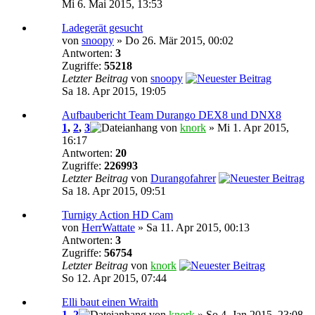
Mi 6. Mai 2015, 13:53
Ladegerät gesucht
von
snoopy
» Do 26. Mär 2015, 00:02
Antworten:
3
Zugriffe:
55218
Letzter Beitrag
von
snoopy
Sa 18. Apr 2015, 19:05
Aufbaubericht Team Durango DEX8 und DNX8
1
,
2
,
3
von
knork
» Mi 1. Apr 2015,
16:17
Antworten:
20
Zugriffe:
226993
Letzter Beitrag
von
Durangofahrer
Sa 18. Apr 2015, 09:51
Turnigy Action HD Cam
von
HerrWattate
» Sa 11. Apr 2015, 00:13
Antworten:
3
Zugriffe:
56754
Letzter Beitrag
von
knork
So 12. Apr 2015, 07:44
Elli baut einen Wraith
1
,
2
von
knork
» So 4. Jan 2015, 23:08