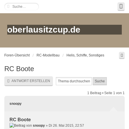
oberlausitzcup.de
Foren-Übersicht
RC-Modellbau
Helis, Schiffe, Sonstiges
RC Boote
ANTWORT ERSTELLEN
1 Beitrag • Seite
1
von
1
snoopy
RC Boote
von
snoopy
» Di 26. Mai 2015, 22:57