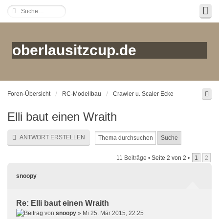
oberlausitzcup.de
Foren-Übersicht
RC-Modellbau
Crawler u. Scaler Ecke
Elli baut einen Wraith
ANTWORT ERSTELLEN
11 Beiträge •
Seite
2
von
2
•
1
2
snoopy
Re: Elli baut einen Wraith
von
snoopy
» Mi 25. Mär 2015, 22:25